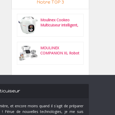
Notre TOP 3
Moulinex Cookeo
Multicuiseur intelligent,
6 L,...
MOULINEX
COMPANION XL Robot
Cuiseur Multifonction...
ticuiseur
ière, et encore moins quand il s'agit de préparer
 ! Férue de nouvelles technologies, je me suis