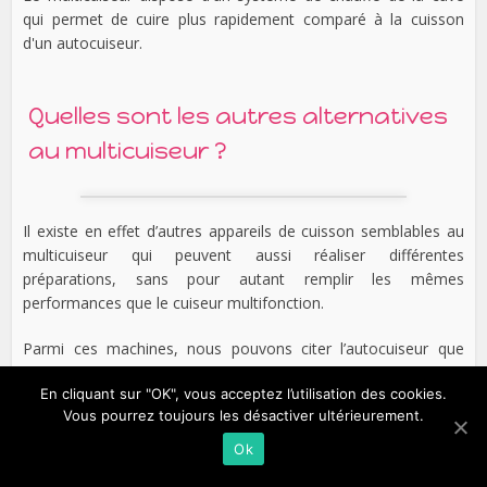
qui permet de cuire plus rapidement comparé à la cuisson
d'un autocuiseur.
Quelles sont les autres alternatives
au multicuiseur ?
Il existe en effet d’autres appareils de cuisson semblables au
multicuiseur qui peuvent aussi réaliser différentes
préparations, sans pour autant remplir les mêmes
performances que le cuiseur multifonction.
Parmi ces machines, nous pouvons citer l’autocuiseur que
nous venons de voir précédemment, avec notamment deux
En cliquant sur "OK", vous acceptez l’utilisation des cookies.
principales fonctions qui sont la cuisson sous-pression et à la
Vous pourrez toujours les désactiver ultérieurement.
vapeur. A part cela, il y a aussi le cuiseur vapeur qui est
également un outil de cuisine électrique et qui s’utilise
Ok
uniquement pour cuire les aliments à la vapeur. Bien que cet