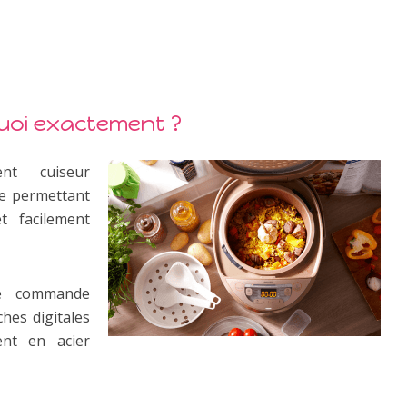
quoi exactement ?
nt cuiseur
ne permettant
t facilement
de commande
hes digitales
ent en acier