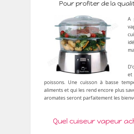
Pour profiter de la quali
A 
va
cu
id
ma
D’
et
poissons. Une cuisson à basse tempér
aliments et qui les rend encore plus sa
aromates seront parfaitement les bien
Quel cuiseur vapeur ac